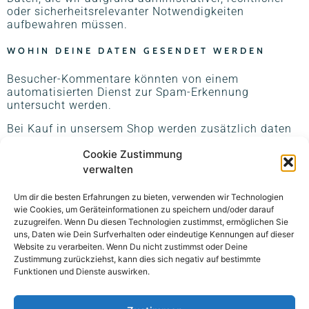
oder sicherheitsrelevanter Notwendigkeiten
aufbewahren müssen.
WOHIN DEINE DATEN GESENDET WERDEN
Besucher-Kommentare könnten von einem
automatisierten Dienst zur Spam-Erkennung
untersucht werden.
Bei Kauf in unsersem Shop werden zusätzlich daten
an den jeweilig ausgewählten payment provider
Cookie Zustimmung
gesendet
verwalten
FOLGE MIR AUF
Um dir die besten Erfahrungen zu bieten, verwenden wir Technologien
wie Cookies, um Geräteinformationen zu speichern und/oder darauf
FACEBOOK
zuzugreifen. Wenn Du diesen Technologien zustimmst, ermöglichen Sie
uns, Daten wie Dein Surfverhalten oder eindeutige Kennungen auf dieser
Website zu verarbeiten. Wenn Du nicht zustimmst oder Deine
INSTAGRAM
Zustimmung zurückziehst, kann dies sich negativ auf bestimmte
Funktionen und Dienste auswirken.
YOUTUBE