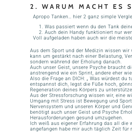
2. WARUM MACHT ES S
Apropo Tanken… hier 2 ganz simple Vergl
Was passiert wenn du den Tank deines 
Auch dein Handy funktioniert nur we
Voll aufgeladen haben auch wir die meist
Aus dem Sport und der Medizin wissen wir 
kann um gestärkt nach einer Belastung, Ve
sondern während der Erholung danach.
Auch unser Geist, unsere Psyche braucht d
anstrengend wie ein Sprint, andere eher wi
Also die Frage an DICH: „ Was würdest du t
entspannst dich, legst die Füße hoch, gönns
Regeneration deines Körpers zu unterstütze
Aus der Stressforschung wissen wir, eine 
Umgang mit Stress ist Bewegung und Sport
Nervensystem und unseren Körper und Genus
benötigt auch unser Geist und Psyche Erho
Herausforderungen gesund umzugehen.
Ich weiß aus eigener Erfahrung das all die 
angefangen habe mir auch täglich Zeit für 