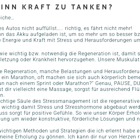
INN KRAFT ZU TANKEN?
eiche…
Autos nicht auffüllst….. richtig, es fährt nicht mehr!
nn das Akku aufgeladen ist, um so mehr um so besser bz
e Energie und Kraft mit Stress und Herausforderungen 
wie wichtig bzw. notwendig die Regeneration ist, damit 
rletzung oder Krankheit hervorzugehen. Unsere Muskulat
ie Regeneration, manche Belastungen und Herausforderu
e ein Marathon, oft machen sie sich auch körperlich be
un nach einem Sprint oder Marathon?“ Genau, PAUSE, DU 
t dir vielleicht eine Massage, sorgst für ausreichend Flü
n.
wichtige Säule des Stressmanagement ist die regenerativ
 wichtig damit Stress und Stresshormone abgebaut wer
s sorgt für positive Gefühle. So wie unser Körper Erho
lung um wieder konstruktive, förderliche Lösungen und 
wichtigen Methoden und Strategien die ich erlernt habe e
meine Erholung zu gönnen. Ich kann dir nur von Herzen 