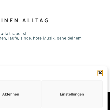
EINEN ALLTAG
rade brauchst.
en, laufe, singe, höre Musik, gehe deinem
NÄCHSTER
Dein Kopf macht den Stress
Ablehnen
Einstellungen
OK
INSTAGRAM
YOUTUBE