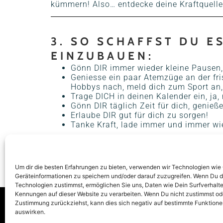
kümmern! Also… entdecke deine Kraftquelle
3. SO SCHAFFST DU E
EINZUBAUEN:
Gönn DIR immer wieder kleine Pausen, 
Geniesse ein paar Atemzüge an der fri
Hobbys nach, meld dich zum Sport an,
Trage DICH in deinen Kalender ein, ja, 
Gönn DIR täglich Zeit für dich, genie
Erlaube DIR gut für dich zu sorgen!
Tanke Kraft, lade immer und immer wi
VOHERIGER
Um dir die besten Erfahrungen zu bieten, verwenden wir Technologien wie
Warum und wozu eigentlich ACHTSAMKEIT?
Geräteinformationen zu speichern und/oder darauf zuzugreifen. Wenn Du 
Technologien zustimmst, ermöglichen Sie uns, Daten wie Dein Surfverhalte
Kennungen auf dieser Website zu verarbeiten. Wenn Du nicht zustimmst od
Zustimmung zurückziehst, kann dies sich negativ auf bestimmte Funktione
FOLGE MIR AUF
auswirken.