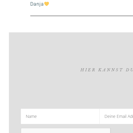
Danja
HIER KANNST D