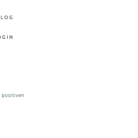
BLOG
OGIN
 positiven